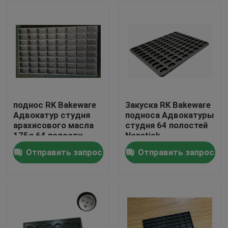
поднос RK Bakeware
Закуска RK Bakeware
Адвокатур студня
подноса Адвокатуры
арахисового масла
студня 64 полостей
175g 64 полости
Nonstick
Nonstick
Отправить запрос
Отправить запрос
Дом
Продукты
О нас