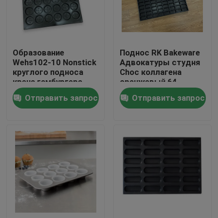
Путешествие фабрики
Образование
Поднос RK Bakeware
Проверка качества
Wehs102-10 Nonstick
Адвокатуры студня
круглого подноса
Choc коллагена
крена гамбургера
оранжевый 64
Свяжитесь мы
глубокое
полости Nonstick
Отправить запрос
Отправить запрос
расположенное
Noway
ступенями
Новости
Случаи
Алюминиевый поднос выпечки
Алюминиевая сковорода для пиццы