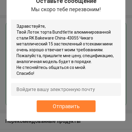
Оставьте сообщение
Осмотрите больше
Мы скоро тебе перезвоним!
Получить лучшую цену для
Лоток торта Bundtlette
алюминированной стали RK
Bakeware China-43055 Чикаго
металлический 15
застекленный отсеками мини
Продолжать
Отправить
Порекомендованные продукты