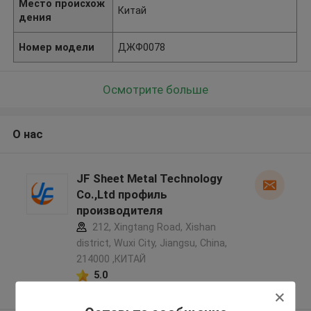
Место происхож
Китай
дения
Номер модели
ДЖФ0078
Осмотрите больше
О нас
JF Sheet Metal Technology
Co.,Ltd профиль
производителя
212, Xingtang Road, Xishan
district, Wuxi City, Jiangsu, China,
214000 ,КИТАЙ
5.0
Подтверженный
поставщик