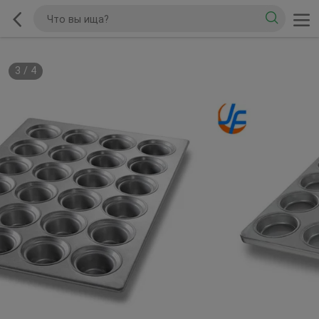
3
/
4