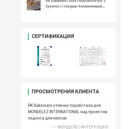
Алюминиевый противень для выпечки
RK Bakeware China Foodservice NSF 5
Буханка с глазурью Алюминиевый
багет Противень для выпечки
французского хлеба
СЕРТИФИКАЦИЯ
ПРОСМОТРЕНИЯ КЛИЕНТА
RK Bakeware отлично поработала для
MONDELEZ INTERNATIONAL над проектом
подноса для кексов.
—— МОНДЕЛЕС ИНТЕРНЭШНЛ