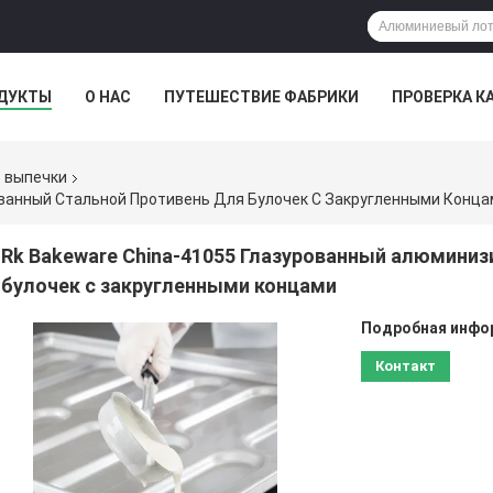
ДУКТЫ
О НАС
ПУТЕШЕСТВИЕ ФАБРИКИ
ПРОВЕРКА К
 выпечки
ованный Стальной Противень Для Булочек С Закругленными Конца
Rk Bakeware China-41055 Глазурованный алюмини
булочек с закругленными концами
Подробная инфор
Контакт