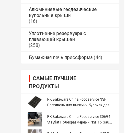
Алюминиевые геодезические
купольные крыши
(16)
Уплотнение резервуара с
плавающей крышей
(258)
Бумажная печь прессформа
(44)
САМЫЕ ЛУЧШИЕ
ПРОДУКТЫ
RK Bakeware China Foodservice NSF
Противень для выпечки булочек для
гамбургеров с антипригарным
покрытием Противень для выпечки
RK Bakeware China Foodservice 30694
булочек для хот-догов
Stayflat Полноразмерный NSF 16 Gauge
18 "X 26" Лента в ободке