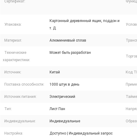
Сертификат:
Функц
Картонный деревянный ящик, поддон и
Упаковка:
Услов
т. Д.
Материал:
Алюминиевый сплав
Транс
Технические
Может быть разработан
Торго
характеристики:
Источник:
Китай
Код Т
Поставка способности:
1000 штук в день
Приме
Источник питания:
Электрический
Тайме
Тип:
Лист Пан
Напря
Индивидуальные:
Индивидуальные
Образ
Настройка:
Доступно | Индивидуальный запрос