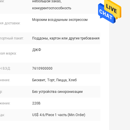
ии:
небольшой заказ,
конкурентоспособность
Морским воздушным экспрессом
ия доставки:
портный пакет:
Поддоны, картон или другие требования
ДЖФ
вая марка:
Н ВЭД:
7610900000
нение:
Бисквит, Торт, Пицца, Хлеб
р:
Без устройства синхронизации
жение:
220В
цы:
US$ 4.6/Piece 1 часть (Min.Order)